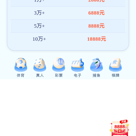
生命的起点