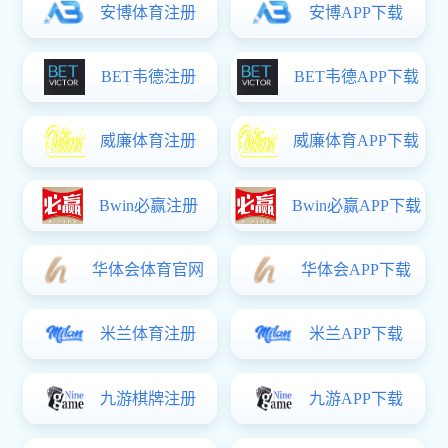
Protein & Cell官方宣传片发布。ㄖ泄蒲Пㄉ缰谱鳎