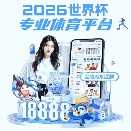
滚球app官网下载,十大滚球
体育app
快速链接
English
科学视界
您当前的位置：
首页
精彩视频
科学视界
视说IBP
人物风采
招生宣传
科学视界