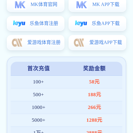
生物物理所60周年所庆宣传片
查看更多
人物风采