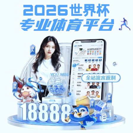
滚球app官网下载,十大滚球
体育app
快速链接
English
精彩视频
您当前的位置：
首页
精彩视频
视说IBP
人物风采
招生宣传
科学视界