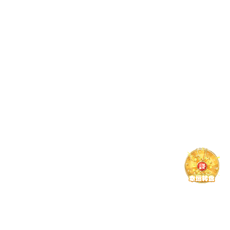
查看更多
招生宣传