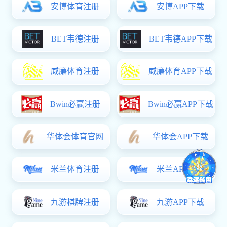
Bussell、怀柔科学城设施平台处处长陈恺诺先
后致辞，分别强调国际科技合作重要价值、中新生物医药合
作基础与发展前景，以及怀柔科学城对生物成像与分子医学
领域的重点支持方向。
中国科学院广州生物医药与健康研究院副院长（主持工
作）孙飞介绍，中国-新西兰生物医药与健康 "一带一路" 联
合实验室于2021 年获科技部批准建设，现已成为开展国际
合作的重要平台；我国 "人类细胞谱系大科学研究设施""多
模态跨尺度生物医学成像设施" 等重大基础设施，将为全球
生物医药科研合作提供关键支撑。滚球app官网下载,十大滚
球体育app纪委书记舒春英表示，生物成像技术已成为推动
分子医学发展的重要驱动力之一，期待中新双方持续深化合
作。
本次会议共设置20余场专题报告，涵盖超分辨活细胞成