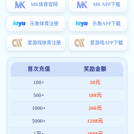
?
附件下载：
上一篇：
下一篇：
【置顶】滚球app官网下载,十大滚球体育app声明
版权所有：滚球app官网下载,十大滚球体育app
京ICP备05023138号-2
京公网安备 11010502045585 号
地址：北京市朝阳区大屯路15号
邮编：100101